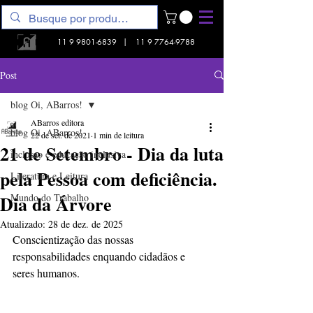
11 9 9801-6839
|
11 9 7764-9788
Post
blog Oi, ABarros!
ABarros editora
blog Oi, ABarros!
22 de set. de 2021
1 min de leitura
21 de Setembro - Dia da luta
inclusao e educação inclusiva
pela Pessoa com deficiência.
Literatura e Leitura
Dia da Árvore
Mundo do Trabalho
Atualizado:
28 de dez. de 2025
Conscientização das nossas 
responsabilidades enquando cidadãos e 
seres humanos.