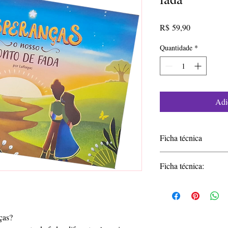
Preço
R$ 59,90
Quantidade
*
Adi
Ficha técnica
Título: Esperanças:
Ficha técnica:
Autor: Lu Nagao
ISBN:978-65-88443
Título: Esperanças 
Formato: 21cm x 2
Autor: Lu Nagao
Nº de páginas: 52
ISBN: 978-65-8844
Ano: 2021
ças?
Formato: 21x29,5cm
Edição: 1ª
Número de páginas: