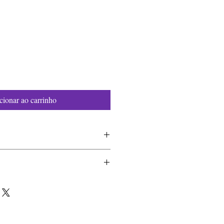
cionar ao carrinho
 O nosso conto de fada
-07-1
- O nosso conto de fadas
9,5cm
3-07-1
 (horizontal)
 52