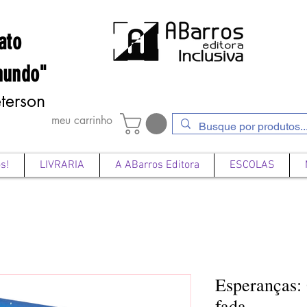
ato
mundo"
terson
meu carrinho
s!
LIVRARIA
A ABarros Editora
ESCOLAS
Esperanças:
fada