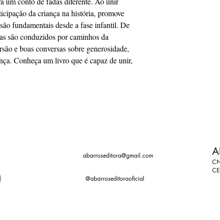
rra um conto de fadas diferente. Ao unir
Editora: Capella Edi
Ano: 2021
articipação da criança na história, promove
Edição: 1a
são fundamentais desde a fase infantil. De
Editora: Capella Edi
ças são conduzidos por caminhos da
rsão e boas conversas sobre generosidade,
ança. Conheça um livro que é capaz de unir,
A
abarroseditora@gmail.com
CN
CE
@abarroseditoraoficial