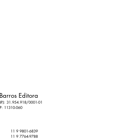
torial
torial
Barros Editora
PJ: 31.954.918/0001-01
P: 11310-060
11 9 9801-6839
11 9 7764-9788