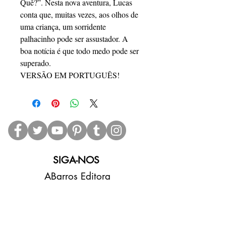
Quê?”. Nesta nova aventura, Lucas
conta que, muitas vezes, aos olhos de
uma criança, um sorridente
palhacinho pode ser assustador. A
boa notícia é que todo medo pode ser
superado.
VERSÃO EM PORTUGUÊS!
SIGA-NOS
ABarros Editora
CNPJ:
31.954.918
/0001-01
CEP:
11310-060
Data estimada de entrega dos produtos: até 15
dias (dependendo das condições dos Correios).