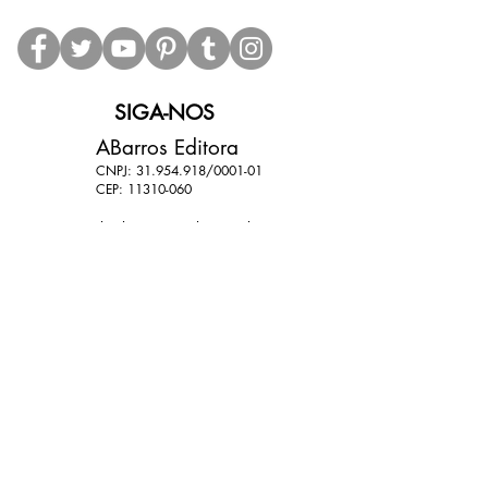
Formato: 20x20 cm
Número de páginas: 16 p
Ano: 2018
Edição: 1ª
SIGA-NOS
Editora: Lura editorial
ABarros Editora
CNPJ:
31.954.918
/0001-01
CEP:
11310-060
Data estimada de entrega dos produtos: até 15
dias (dependendo das condições dos Correios).
11 9 9801-6839
11 9 7764-9788
abarroseditora@gmail.com
@abarroseditoraoficial