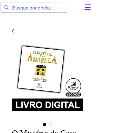
11 9 9801-6839
|
11 9 7764-9788
O Mistério da Casa