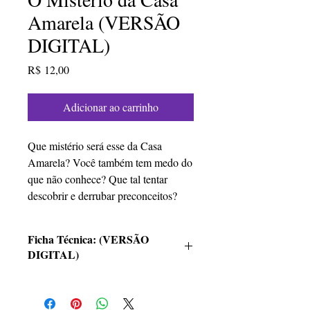
Amarela (VERSÃO
DIGITAL)
Preço
R$ 12,00
Adicionar ao carrinho
Que mistério será esse da Casa
Amarela? Você também tem medo do
que não conhece? Que tal tentar
descobrir e derrubar preconceitos?
Ficha Técnica: (VERSÃO
DIGITAL)
Título: O mistério da casa amarela
Autor: Sandra Feitosa
ISBN: 978-65-00-13554-1