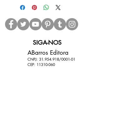
armário... O que será?
Autor: Sandra Feitosa
ISBN: 978-65-00-10807-1
Formato: 23 x 23cm
Número de páginas: 16
Ano: 2020
SIGA-NOS
Edição: 1ª
Editora: ABarros
ABarros Editora
CNPJ:
31.954.918
/0001-01
CEP:
11310-060
Data estimada de entrega dos produtos: até 15
dias (dependendo das condições dos Correios).
11 9 9801-6839
11 9 7764-9788
abarroseditora@gmail.com
@abarroseditoraoficial