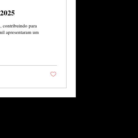
 2025
, contribuindo para
venil apresentaram um
Barros Editora
PJ: 31.954.918/0001-01