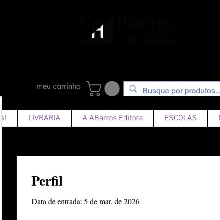
ato
mundo"
terson
meu carrinho
s!
LIVRARIA
A ABarros Editora
ESCOLAS
Perfil
Data de entrada: 5 de mar. de 2026