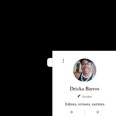
"Dizer a verdade é um 
moral que organiza o 
Jordan Pe
Mais ações
livrosdoarthur
Blog Oi, ABarro
Dricka Barros
Escritor
Editora, revisora, escritora
0
0