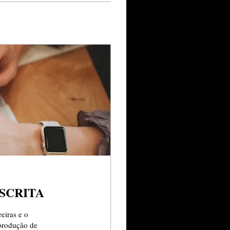
ESCRITA
eiras e o
produção de