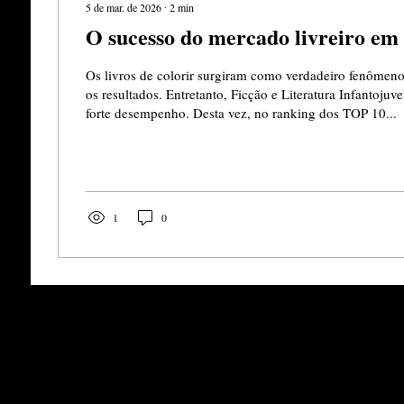
5 de mar. de 2026
∙
2
min
O sucesso do mercado livreiro em
Os livros de colorir surgiram como verdadeiro fenômeno
os resultados. Entretanto, Ficção e Literatura Infantoju
forte desempenho. Desta vez, no ranking dos TOP 10...
1
0
A
abarroseditora@gmail.com
CN