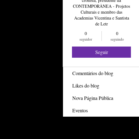
cronista, presidente da
CONTEMPORÂNEA - Projetos
Culturais e membro das
Academias Vicentina e Santista
de Letr
0
0
seguidor
seguindo
Profile
Seguir
Posts do blog
Comentários do blog
Likes do blog
Nova Página Pública
Eventos