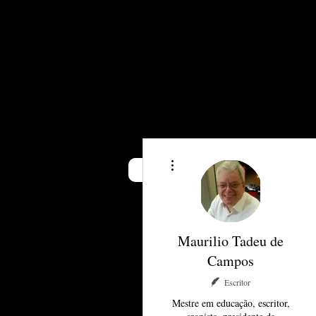
"Dizer a verdade é um 
moral que organiza o 
Jordan Pe
Mais ações
livrosdoarthur
Blog Oi, ABarro
Maurilio Tadeu de
Campos
Escritor
Mestre em educação, escritor,