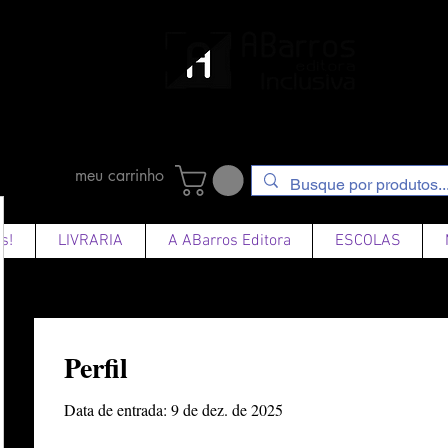
ato
mundo"
terson
meu carrinho
s!
LIVRARIA
A ABarros Editora
ESCOLAS
Perfil
Data de entrada: 9 de dez. de 2025