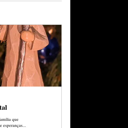
tal
família que
e esperanças...