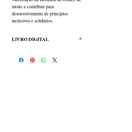
modo a contribuir para
desenvolvimento de princípios
inclusivos e solidários.
LIVRO DIGITAL
Título: AUTISMO EM CORDEL -
Autismo e Escola. Vamos falar agora?
Autora: Tereza Cristina Santos
ISBN: 978-65-997481-2-7
Formato: 15 x 21cm
Nº de páginas: 24
Ano: 2022
SIGA-NOS
Edição: 1ª
ABarros editora
ABarros Editora
CNPJ:
31.954.918
/0001-01
CEP:
11310-060
Data estimada de entrega dos produtos: até 15
dias (dependendo das condições dos Correios).