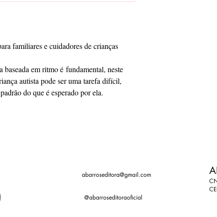
para familiares e cuidadores de crianças
a baseada em ritmo é fundamental, neste
iança autista pode ser uma tarefa difícil,
padrão do que é esperado por ela.
A
abarroseditora@gmail.com
CN
CE
@abarroseditoraoficial