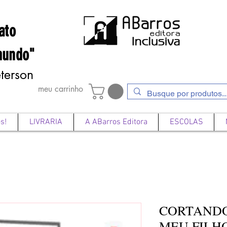
ato
mundo"
terson
meu carrinho
s!
LIVRARIA
A ABarros Editora
ESCOLAS
CORTANDO
MEU FILH