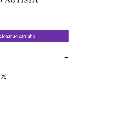
cionar ao carrinho
ngela da Silva
4754-4
m
te