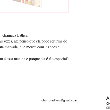
s, chamada Esther.
Às vezes, até penso que ela pode ser irmã de
sta malvada, que morou com 7 anões e
é essa menina e porque ela é tão especial?
A
abarroseditora@gmail.com
CN
CE