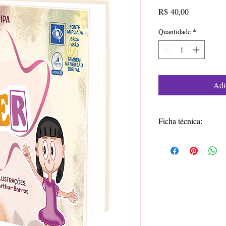
Preço
R$ 40,00
Quantidade
*
Adi
Ficha técnica:
Título: "E" de Esther
Autor: Thaís Cripa
ISBN: 978-65-8507
Formato: 20 x 20 c
Nº de páginas: 28
Ano: 2024
Ediçã: 1ª
Editora: ABarros