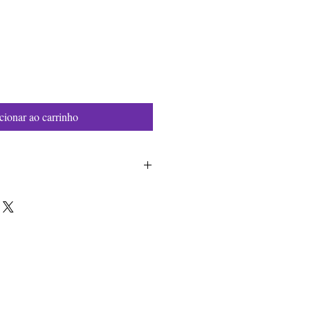
cionar ao carrinho
5-58-9
m