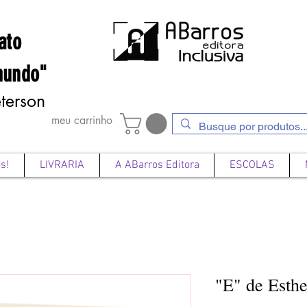
ato
mundo"
terson
meu carrinho
s!
LIVRARIA
A ABarros Editora
ESCOLAS
"E" de Esthe