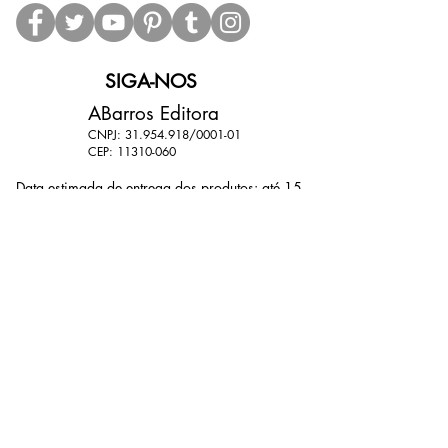
SIGA-NOS
ABarros Editora
CNPJ:
31.954.918
/0001-01
CEP:
11310-060
Data estimada de entrega dos produtos: até 15
dias (dependendo das condições dos Correios).
11 9 9801-6839
11 9 7764-9788
abarroseditora@gmail.com
@abarroseditoraoficial