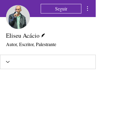
Mais ações
Seguir
Escritor
Eliseu Acácio
Autor, Escritor, Palestrante