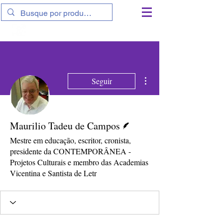
11 9 9801-6839
|
11 9 7764-9788
Mais ações
Seguir
Escritor
Maurilio Tadeu de Campos
Mestre em educação, escritor, cronista,
presidente da CONTEMPORÂNEA -
Projetos Culturais e membro das Academias
Vicentina e Santista de Letr