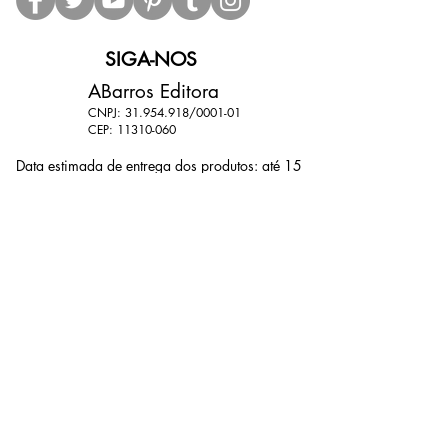
SIGA-NOS
ABarros Editora
CNPJ:
31.954.918
/0001-01
CEP:
11310-060
Data estimada de entrega dos produtos: até 15
dias (dependendo das condições dos Correios).
11 9 9801-6839
11 9 7764-9788
abarroseditora@gmail.com
@abarroseditoraoficial