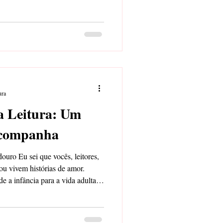
ura
a Leitura: Um
Acompanha
ro Eu sei que vocês, leitores,
ou vivem histórias de amor.
 a infância para a vida adulta.
s pais e à natureza que sempre
 comigo um amor que me
tura. Descobri esse amor pela