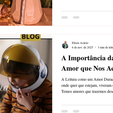
Eliseu Acácio
6 de nov. de 2025
3 min de leit
A Importância d
Amor que Nos 
A Leitura como um Amor Duradou
onde quer que estejam, viveram 
Temos amores que trazemos desde
O amor à nossa própria vida, ao
amei! Mas, da infância, trouxe
acompanha o tempo inteiro: a lei