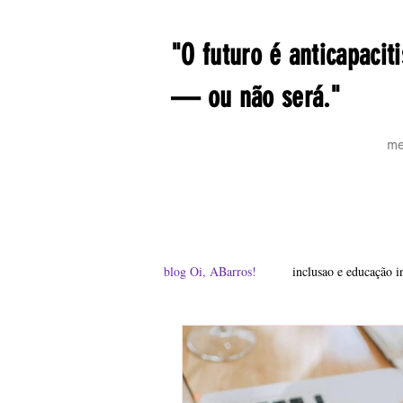
"O futuro é anticapaciti
— ou não será."
me
livrosdoarthur
Blog Oi, ABarro
blog Oi, ABarros!
inclusao e educação i