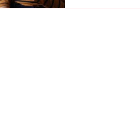
alfabetização, que veio junto co
Meu primeiro livro de leitura fo