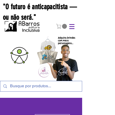
"O futuro é anticapacitista —
ou não será."
Mais ações