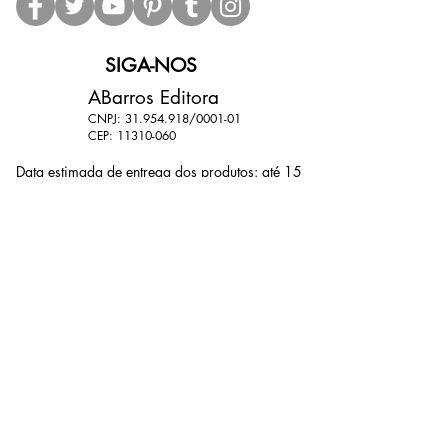
SIGA-NOS
ABarros Editora
CNPJ:
31.954.918
/0001-01
CEP:
11310-060
Data estimada de entrega dos produtos: até 15
dias (dependendo das condições dos Correios).
11 9 9801-6839
11 9 7764-9788
abarroseditora@gmail.com
@abarroseditoraoficial