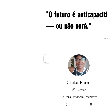
"O futuro é anticapaciti
— ou não será."
me
Mais ações
livrosdoarthur
Blog Oi, ABarro
Dricka Barros
Escritor
Editora, revisora, escritora
0
0