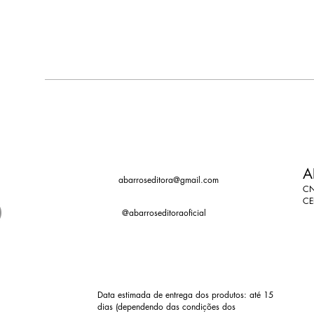
A
abarroseditora@gmail.com
CN
CE
@abarroseditoraoficial
Data estimada de entrega dos produtos: até 15
dias (dependendo das condições dos