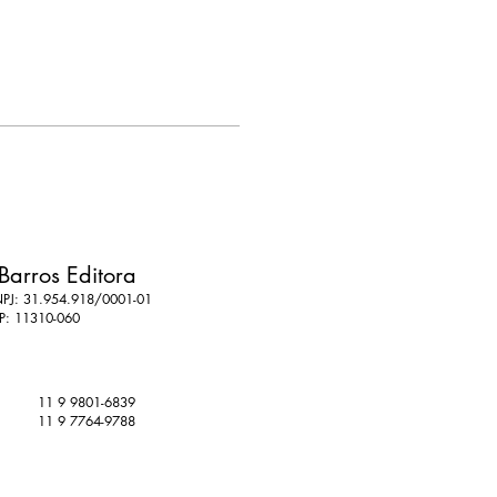
Barros Editora
PJ: 31.954.918/0001-01
P: 11310-060
11 9 9801-6839
11 9 7764-9788